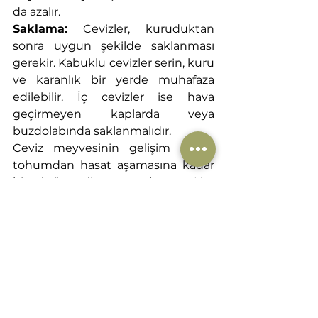
da azalır.
Saklama:
 Cevizler, kuruduktan 
sonra uygun şekilde saklanması 
gerekir. Kabuklu cevizler serin, kuru 
ve karanlık bir yerde muhafaza 
edilebilir. İç cevizler ise hava 
geçirmeyen kaplarda veya 
buzdolabında saklanmalıdır.
Ceviz meyvesinin gelişim süreci 
tohumdan hasat aşamasına kadar 
birçok önemli aşamayı kapsar. Her 
aşama, ceviz ağacının sağlıklı bir 
şekilde meyve vermesi ve kaliteli 
cevizler üretmesi için son derece 
önemlidir. Ceviz ağacının uzun ve 
karmaşık gelişim süreci ise bu 
meyvenin değerine ve sağladığı 
katkılara daha da anlam katar.