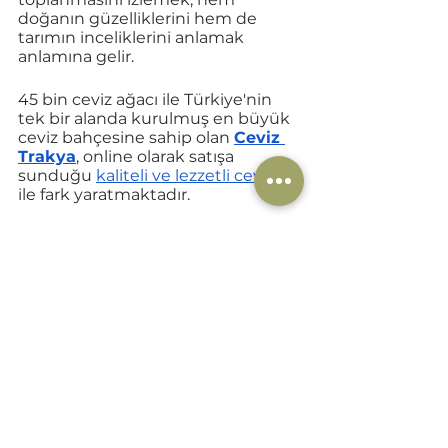
doğanın güzelliklerini hem de 
tarımın inceliklerini anlamak 
anlamına gelir. 
45 bin ceviz ağacı ile Türkiye'nin 
tek bir alanda kurulmuş en büyük 
ceviz bahçesine sahip olan 
Ceviz 
Trakya
, online olarak satışa 
sunduğu 
kaliteli ve lezzetli ceviz
leri 
ile fark yaratmaktadır. 
İlginizi çekebilir: 
Ceviz Çeşitleri 
Nelerdir? Özellikleri Nelerdir?
Hepsini Gör
Son Yazılar