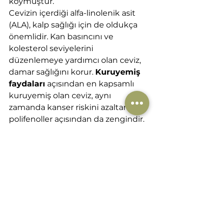
koymuştur.
Cevizin içerdiği alfa-linolenik asit 
(ALA), kalp sağlığı için de oldukça 
önemlidir. Kan basıncını ve 
kolesterol seviyelerini 
düzenlemeye yardımcı olan ceviz, 
damar sağlığını korur. 
Kuruyemiş 
faydaları
 açısından en kapsamlı 
kuruyemiş olan ceviz, aynı 
zamanda kanser riskini azaltan 
polifenoller açısından da zengindir.
Cevizin bir diğer önemli özelliği ise 
doğal melatonin içeriğidir. Bu 
hormon, uyku düzenini destekler 
ve kaliteli bir uyku için doğal bir 
kaynak sağlar. Ayrıca cevizde 
bulunan antiinflamatuar 
bileşenler, bağışıklık sistemini 
güçlendirici etki gösterir.