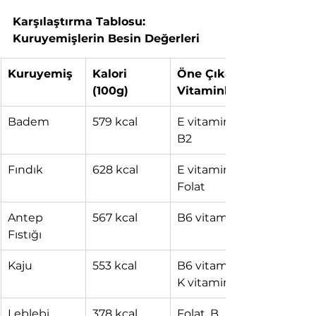
Karşılaştırma Tablosu: 
Kuruyemişlerin Besin Değerleri
Kuruyemiş
Kalori 
Öne Çıkan 
(100g)
Vitaminler
Badem
579 kcal
E vitamini, 
B2
Fındık
628 kcal
E vitamini, 
Folat
Antep 
567 kcal
B6 vitamini
Fıstığı
Kaju
553 kcal
B6 vitamini, 
K vitamin
Leblebi
378 kcal
Folat, B 