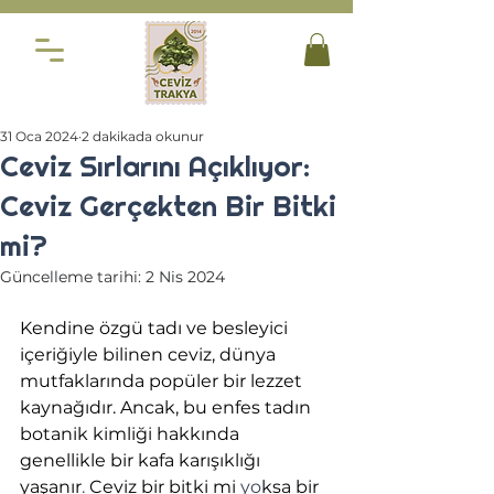
31 Oca 2024
2 dakikada okunur
Ceviz Sırlarını Açıklıyor:
Ceviz Gerçekten Bir Bitki
mi?
Güncelleme tarihi:
2 Nis 2024
Kendine özgü tadı ve besleyici 
içeriğiyle bilinen ceviz, dünya 
mutfaklarında popüler bir lezzet 
kaynağıdır. Ancak, bu enfes tadın 
botanik kimliği hakkında 
genellikle bir kafa karışıklığı 
yaşanır
. 
Ceviz bir bitki mi 
yo
ksa bir 