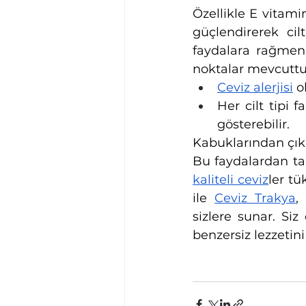
Özellikle E vitamin
güçlendirerek ci
faydalara rağmen
noktalar mevcuttur
Ceviz alerjisi
 o
Her cilt tipi f
gösterebilir.
Kabuklarından çıkar
Bu faydalardan tam
kaliteli ceviz
ler tü
ile 
Ceviz Trakya
,
sizlere sunar. Si
benzersiz lezzetini