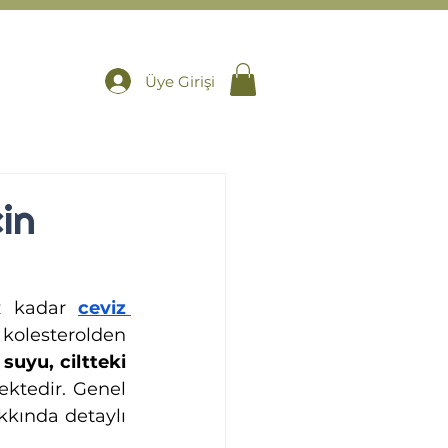
Üye Girişi
in
iz kadar 
ceviz 
kolesterolden 
 suyu, ciltteki 
ktedir. Genel 
kında detaylı 