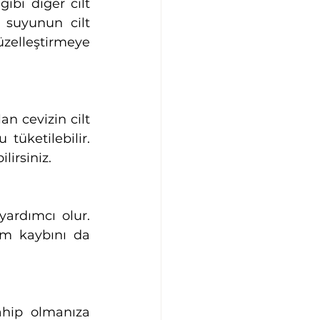
ibi diğer cilt 
 suyunun cilt 
üzelleştirmeye 
n cevizin cilt 
tüketilebilir. 
lirsiniz. 
ardımcı olur. 
m kaybını da 
ahip olmanıza 