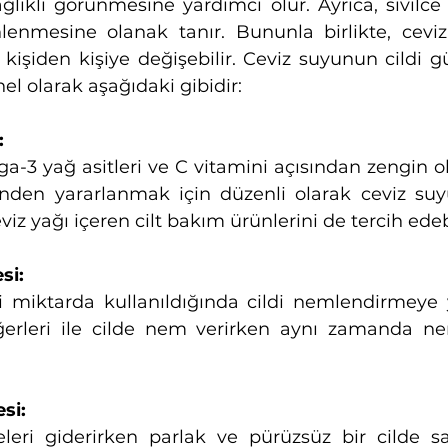
lıklı görünmesine yardımcı olur. Ayrıca, sivilce g
lenmesine olanak tanır. Bununla birlikte, ceviz
i kişiden kişiye değişebilir. Ceviz suyunun cildi g
nel olarak aşağıdaki gibidir:
:
-3 yağ asitleri ve C vitamini açısından zengin ola
rinden yararlanmak için düzenli olarak ceviz suyu 
iz yağı içeren cilt bakım ürünlerini de tercih edebi
si: 
li miktarda kullanıldığında cildi nemlendirmeye y
ğerleri ile cilde nem verirken aynı zamanda ne
si:
celeri giderirken parlak ve pürüzsüz bir cilde s