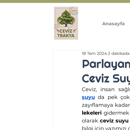
Anasayfa
18 Tem 2024
2 dakikada
Parlayan
Ceviz Su
Ceviz, insan sağl
suyu
 da pek çok 
zayıflamaya kadar 
lekeleri
 gidermek 
olarak 
ceviz suyu 
bilgi için yazımız