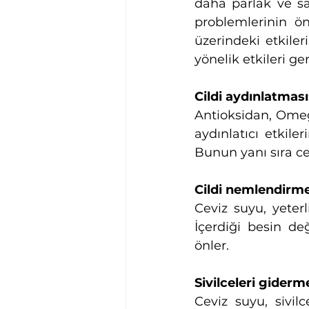
daha parlak ve sağ
problemlerinin ön
üzerindeki etkiler
yönelik etkileri ge
Cildi aydınlatması
Antioksidan, Omega
aydınlatıcı etkile
Bunun yanı sıra cev
Cildi nemlendirme
Ceviz suyu, yeter
İçerdiği besin de
önler.
Sivilceleri giderme
Ceviz suyu, sivil