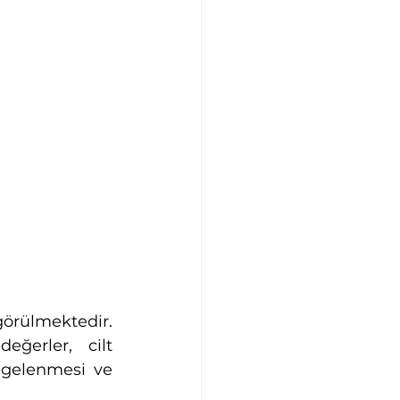
örülmektedir. 
ğerler, cilt 
ngelenmesi ve 