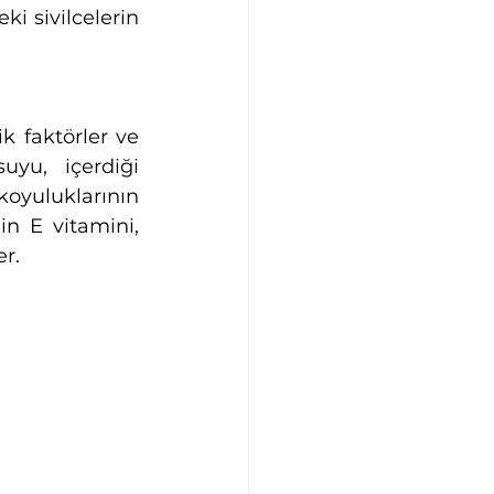
i sivilcelerin 
k faktörler ve 
uyu, içerdiği 
koyuluklarının 
n E vitamini, 
r.