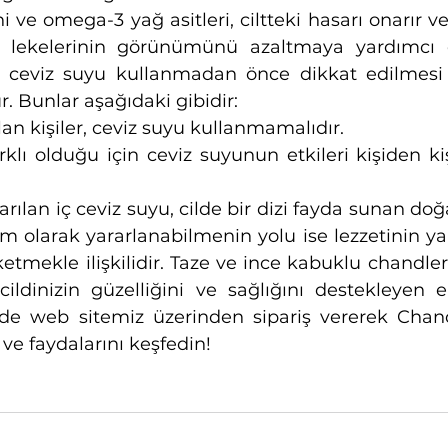
i ve omega-3 yağ asitleri, ciltteki hasarı onarır ve c
lt lekelerinin görünümünü azaltmaya yardımcı 
 ceviz suyu kullanmadan önce dikkat edilmesi 
. Bunlar aşağıdaki gibidir:
lan kişiler, ceviz suyu kullanmamalıdır.
arklı olduğu için ceviz suyunun etkileri kişiden kiş
ılan iç ceviz suyu, cilde bir dizi fayda sunan doğa
 olarak yararlanabilmenin yolu ise lezzetinin yan
ketmekle ilişkilidir. Taze ve ince kabuklu chandler c
 cildinizin güzelliğini ve sağlığını destekleyen en
z de web sitemiz üzerinden sipariş vererek Chandl
 ve faydalarını keşfedin!