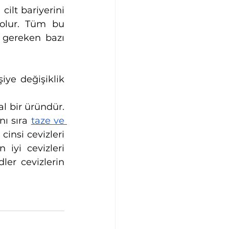
ilt bariyerini 
olur. Tüm bu 
gereken bazı 
iye değişiklik 
l bir üründür. 
ı sıra 
taze ve 
insi cevizleri 
 iyi cevizleri 
er cevizlerin 