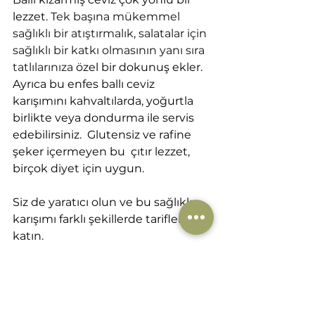
lezzet. 
Tek başına mükemmel 
sağlıklı bir atıştırmalık, salatalar için 
sağlıklı bir katkı olmasının yanı sıra 
tatlılarınıza 
özel bir dokunuş ekler. 
Ayrıca bu enfes ballı ceviz 
karışımını kahvaltılarda, yoğurtla 
birlikte veya dondurma ile servis 
edebilirsiniz.  Glutensiz ve rafine 
şeker içermeyen bu  çıtır lezzet, 
birçok diyet için uygun. 
Siz de yaratıcı olun ve bu sağlıklı 
karışımı farklı şekillerde tariflerinize 
katın.
Ceviz Trakya olarak, yerli üretim 
Chandler cevizlerini taptaze ve 
benzersiz lezzetiyle sizlere 