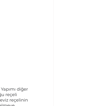
 Yapımı diğer 
u reçeli 
viz reçelinin 
gelmeye 