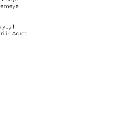
nlemeye 
 yeşil 
ilir. Adım 