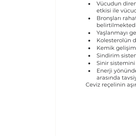
Vücudun direnc
etkisi ile vüc
Bronşları raha
belirtilmektedi
Yaşlanmayı gec
Kolesterolün 
Kemik gelişimi
Sindirim sistem
Sinir sistemini
Enerji yönünde
arasında tavsi
Ceviz reçelinin aş