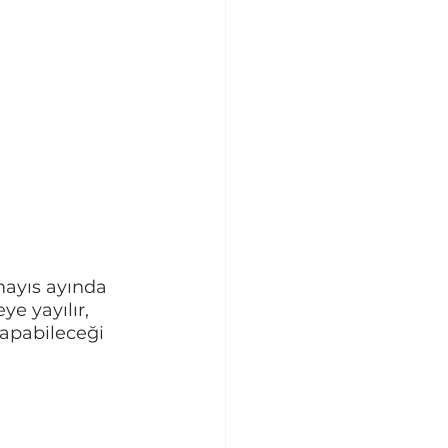
mayıs ayında 
e yayılır, 
yapabileceği 