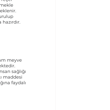
şmekle 
eklenir. 
urulup 
hazırdır. 
 
 ham meyve 
ktedir.  
insan sağlığı 
tkı maddesi 
ğına faydalı 