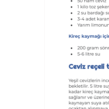
50 ham ceviz
1 kilo toz şeker
2 su bardağı s
3-4 adet karan
Yarım limonu
Kireç kaymağı içi
200 gram sön
5-6 litre su
Ceviz reçeli t
Yeşil cevizlerin in
bekletilir. 5 litre
kadar kireç kaymağ
sağlanır ve üzerine
kaynayan suya atıl
ocaktan alınmaya ya