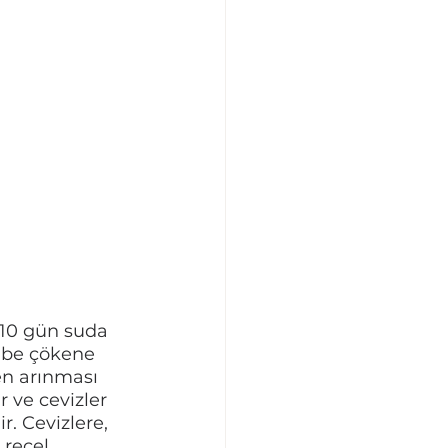
7-10 gün suda 
dibe çökene 
en arınması 
r ve cevizler 
. Cevizlere, 
 reçel 