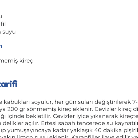
u
fil
n suyu
n
memiş kireç
arifi
ce kabukları soyulur, her gün suları değiştirilerek 
 suya 200 gr sönmemiş kireç eklenir. Cevizler kireç 
ı içinde bekletilir. Cevizler iyice yıkanarak kireçt
 delikler açılır. Ertesi sabah tencerede su kaynatılı
ıp yumuşayıncaya kadar yaklaşık 40 dakika pişirilir
kın limon suyu eklenir. Karanfiller ilave edilir ve