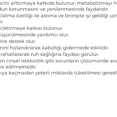
ini arttırmaya katkıda bulunur, metabolizmayı hız
udun korunmasını ve yenilenmesinde faydalıdır.
tlatma özelliği ile astıma ve bronşite iyi geldiği u
r. 
iktirmeye katkısı bulunur. 
düşürülmesinde yardımcı olur. 
ne destek olur. 
ini hızlandırarak kabızlığı gidermede etkilidir. 
 rahatlatarak ruh sağlığına faydası görülür. 
n cinsel isteksizlik gibi sorunların çözümünde ana
ye edilmektedir. 
ırıya kaçmadan yeterli miktarda tüketilmesi gerekli