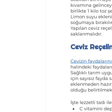
kıvamına gelinceye
birlikte 1 kilo toz
Limon suyu eklenip
soğumaya bırakılır
Yapılan ceviz reç
saklanmalıdır.
Ceviz Reçeli
Cevizin faydalarını
halindeki faydaları
Sağlıklı tarım uygu
için sayısız fayda 
eklenmeden hazırla
olduğu belirtilmekt
İşte lezzetli tadı i
C vitamini de