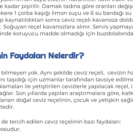
 kadar pişirilir. Damak tadına göre oranları deği
 şekere 1 çorba kaşığı limon suyu ve 6 su bardağı su 
 kaynatıldıktan sonra ceviz reçeli kavanoza dold
. Soğuyan reçel kavanozlara alınır. Servis yapmaya 
elinde koruyucu madde olmadığı için buzdolabında
nin Faydaları Nelerdir?
 bilmeyen yok. Aynı şekilde ceviz reçeli,  cevizin
nı taşıdığı için uzmanlar tarafından tavsiye edilme
lamaları ile yetiştirilen cevizlerle yapılacak reçel, 
sağlar. Son yıllarda yapılan araştırmalara göre, ka
nan doğal ceviz reçelinin, çocuk ve yetişkin sağlı
edir. 
le de tercih edilen ceviz reçelinin bazı faydaları:
posudur.