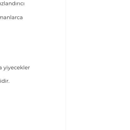
landırıcı 
zmanlarca 
 yiyecekler 
dir.