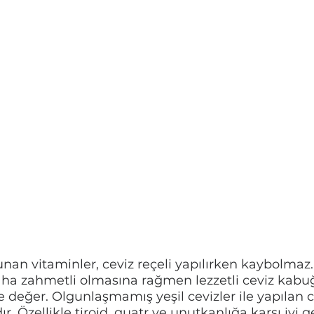
unan vitaminler, ceviz reçeli yapılırken kaybolmaz.
aha zahmetli olmasına rağmen lezzetli ceviz kabuğ
değer. Olgunlaşmamış yeşil cevizler ile yapılan ce
ır. Özellikle tiroid, guatr ve unutkanlığa karşı iyi 