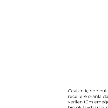
Cevizin içinde bul
reçellere oranla d
verilen tüm emeğe 
birçok faydası vard