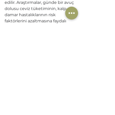
edilir. Araştırmalar, günde bir avuç 
dolusu ceviz tüketiminin, kalp-
damar hastalıklarının risk 
faktörlerini azaltmasına faydalı 
olduğunu gösteriyor. 
Sağlıklı bir kalp koruması için 
günlük olarak sadece bir avuç 
dolusu, yani yaklaşık 28-30 gram 
ceviz tüketmek yeterlidir. Bu besin 
zenginliği, özellikle omega-3 yağ 
asitleri ve güçlü antioksidanlar 
açısından zengin olan cevizleri, 
kalp sağlığınızı desteklemek için 
faydalı bir besin haline getirir. 
Ceviz 
Trakya'nın 
Chandler ceviz
leri kalp-
damar sağlığını desteklemenin 
lezzetli bir yolunu sunar. Günlük 
olarak bir avuç chandler ceviz 