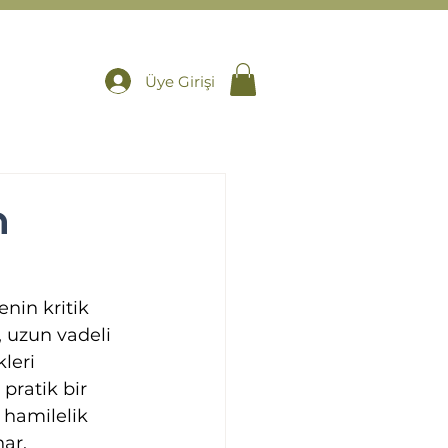
Üye Girişi
n
nin kritik 
 uzun vadeli 
leri 
pratik bir 
 hamilelik 
ar.  