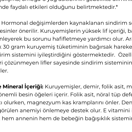
nde faydalı etkileri olduğunu belirtmektedir.*
 
Hormonal değişimlerden kaynaklanan sindirim so
besinler önerilir. Kuruyemişlerin yüksek lif içeriği, 
nleyerek bu sorunu hafifletmeye yardımcı olur. Ara
k 30 gram kuruyemiş tüketiminin bağırsak hareket
rim sistemini iyileştirdiğini göstermektedir.  Özel
eri çözünmeyen lifler sayesinde sindirim sisteminin 
ler.
Mineral İçeriği:
 Kuruyemişler, demir, folik asit
nemli besin öğeleri içerir. Folik asit, nöral tüp defe
 olurken, magnezyum kas kramplarını önler. Dem
görülen anemiyi önlemeye destek olur. E vitamini i
k hem annenin hem de bebeğin bağışıklık sistemin