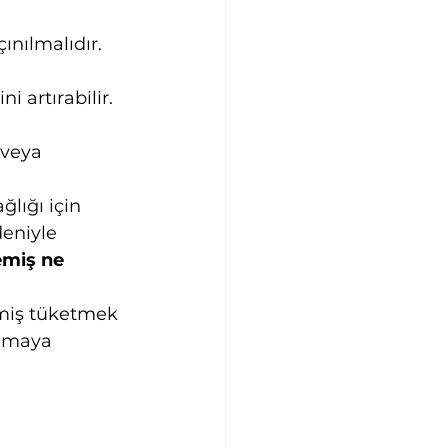
ınılmalıdır. 
 artırabilir. 
 veya 
lığı için 
eniyle 
emiş ne 
emiş tüketmek 
lamaya 