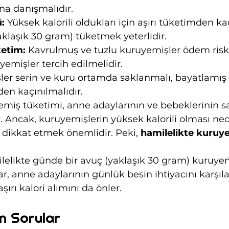
ına danışmalıdır.
:
 Yüksek kalorili oldukları için aşırı tüketimden kaç
klaşık 30 gram) tüketmek yeterlidir.
ketim:
 Kavrulmuş ve tuzlu kuruyemişler ödem riskini
yemişler tercih edilmelidir.
ler serin ve kuru ortamda saklanmalı, bayatlamış
en kaçınılmalıdır.
miş tüketimi, anne adaylarının ve bebeklerinin sağ
. Ancak, kuruyemişlerin yüksek kalorili olması ned
dikkat etmek önemlidir. Peki, 
hamilelikte kuruy
ilelikte günde bir avuç (yaklaşık 30 gram) kuruy
tar, anne adaylarının günlük besin ihtiyacını karşı
şırı kalori alımını da önler.
n Sorular