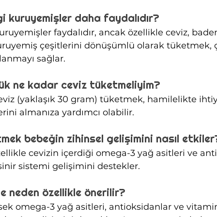
gi kuruyemişler daha faydalıdır?
ruyemişler faydalıdır, ancak özellikle ceviz, bade
kuruyemiş çeşitlerini dönüşümlü olarak tüketmek, çe
lanmayı sağlar.
lük ne kadar ceviz tüketmeliyim?
viz (yaklaşık 30 gram) tüketmek, hamilelikte ihti
rini almanıza yardımcı olabilir.
ek bebeğin zihinsel gelişimini nasıl etkiler
llikle cevizin içerdiği omega-3 yağ asitleri ve anti
inir sistemi gelişimini destekler.
e neden özellikle önerilir?
ksek omega-3 yağ asitleri, antioksidanlar ve vitamin