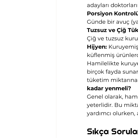
adayları doktorlar
Porsiyon Kontrolü
Günde bir avuç (ya
Tuzsuz ve Çiğ Tü
Çiğ ve tuzsuz kuru
Hijyen:
 Kuruyemiş
küflenmiş ürünlerd
Hamilelikte kuruye
birçok fayda sunar
tüketim miktarına 
kadar yenmeli?
Genel olarak, ham
yeterlidir. Bu mik
yardımcı olurken, a
Sıkça Sorula