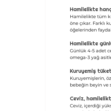
Hamilelikte han
Hamilelikte tüm ku
öne çıkar. Farklı 
öğelerinden fayda
Hamilelikte gün
Günlük 4-5 adet ce
omega-3 yağ asitle
Kuruyemiş tüketm
Kuruyemişlerin, öze
bebeğin beyin ve s
Ceviz, hamilelikt
Ceviz, içerdiği yü