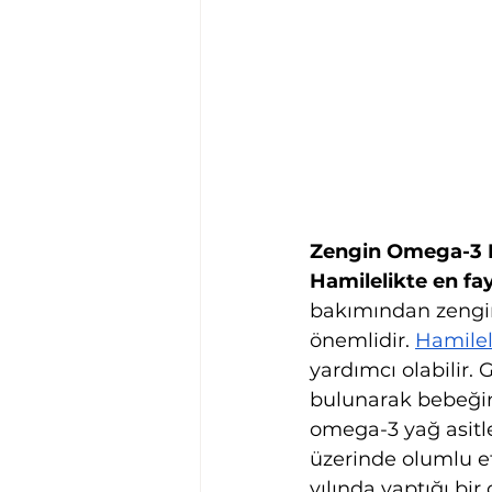
Zengin Omega-3 
Hamilelikte en fa
bakımından zengin 
önemlidir. 
Hamilel
yardımcı olabilir.
bulunarak bebeğin 
omega-3 yağ asitle
üzerinde olumlu et
yılında yaptığı bi