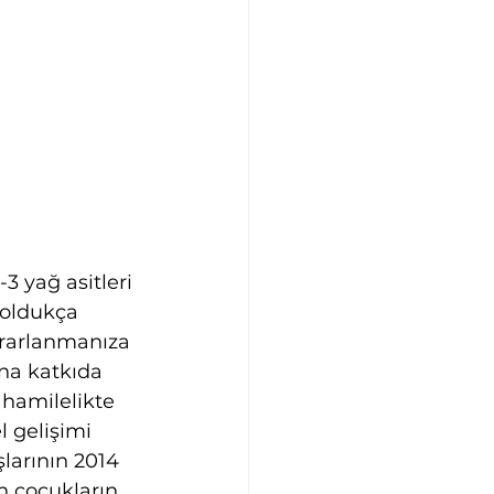
3 yağ asitleri 
 oldukça 
ararlanmanıza 
na katkıda 
 hamilelikte 
 gelişimi 
larının 2014 
n çocukların 