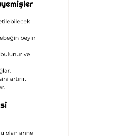
uyemişler
etilebilecek 
Bebeğin beyin 
 bulunur ve 
ğlar.
i artırır.
ar.
si 
üsü olan anne 