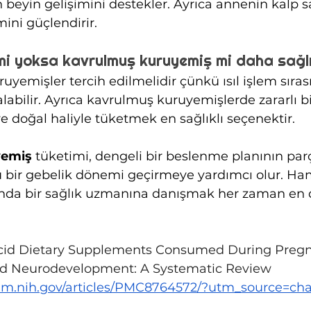
beyin gelişimini destekler. Ayrıca annenin kalp sa
mini güçlendirir.
 mi yoksa kavrulmuş kuruyemiş mi daha sağlı
uyemişler tercih edilmelidir çünkü ısıl işlem sıras
labilir. Ayrıca kavrulmuş kuruyemişlerde zararlı bi
ve doğal haliyle tüketmek en sağlıklı seçenektir.
yemiş 
tüketimi, dengeli bir beslenme planının parç
lu bir gebelik dönemi geçirmeye yardımcı olur. Ham
da bir sağlık uzmanına danışmak her zaman en 
cid Dietary Supplements Consumed During Pregn
ld Neurodevelopment: A Systematic Review 
nlm.nih.gov/articles/PMC8764572/?utm_source=ch