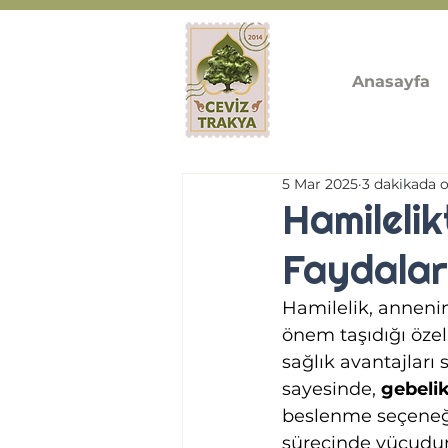
Anasayfa
5 Mar 2025
3 dakikada 
Hamileli
Faydalar
Hamilelik, annenin
önem taşıdığı özel
sağlık avantajları 
sayesinde, 
gebeli
beslenme seçeneği 
sürecinde vücudun 