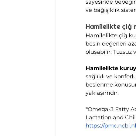
sayesinde bebeğin 
ve bağışıklık siste
Hamilelikte çiğ
Hamilelikte çiğ kur
besin değerleri aza
oluşabilir. Tuzsuz 
Hamilelikte kuru
sağlıklı ve konfor
beslenme konusun
yaklaşımdır.
*
Omega-3 Fatty A
Lactation and Chi
https://pmc.ncbi.