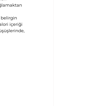
ağlamaktan 
belirgin 
ori içeriği 
üşüşlerinde, 