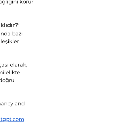
ğlığını korur 
klıdır?
ında bazı 
leşikler 
ası olarak, 
ilelikte 
doğru 
ancy and 
atgpt.com