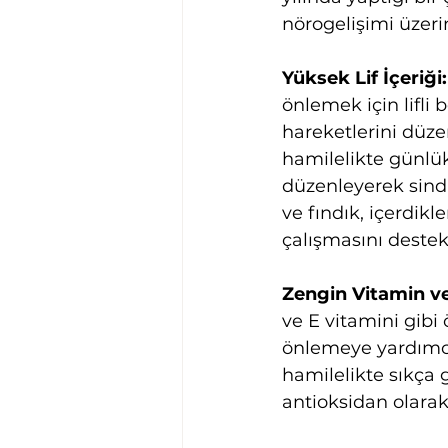
nörogelişimi üzeri
Yüksek Lif İçeriği:
önlemek için lifli 
hareketlerini düze
hamilelikte günlü
düzenleyerek sindi
ve fındık, içerdikl
çalışmasını destek
Zengin Vitamin ve 
ve E vitamini gibi ö
önlemeye yardımcı
hamilelikte sıkça 
antioksidan olara