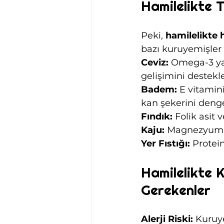
Hamilelikte 
Peki, 
hamilelikte
bazı kuruyemişler 
Ceviz:
 Omega-3 yağ
gelişimini destekle
Badem:
 E vitamin
kan şekerini denge
Fındık:
 Folik asit 
Kaju:
 Magnezyum, ç
Yer Fıstığı:
 Protein
Hamilelikte 
Gerekenler
Alerji Riski:
 Kuruye