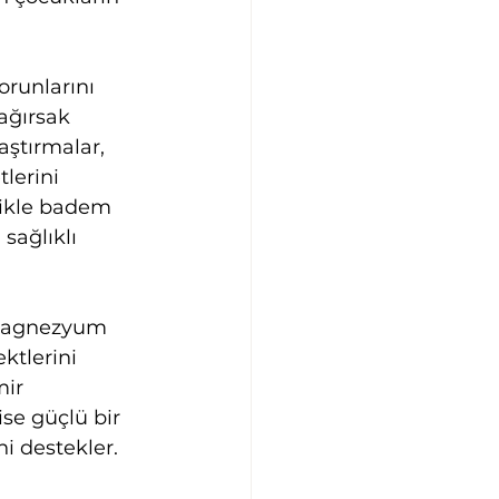
runlarını 
bağırsak 
ştırmalar, 
lerini 
likle badem 
sağlıklı 
, magnezyum 
ktlerini 
ir 
se güçlü bir 
i destekler.