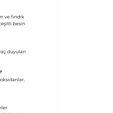
m ve fındık 
şitli besin 
yaç duyulan 
?
oksidanlar, 
ler 