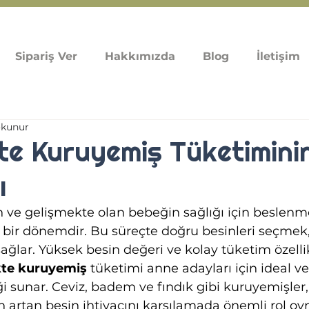
Sipariş Ver
Hakkımızda
Blog
İletişim
okunur
kte Kuruyemiş Tüketimini
ı
 ve gelişmekte olan bebeğin sağlığı için beslenme
 bir dönemdir. Bu süreçte doğru besinleri seçmek,
sağlar. Yüksek besin değeri ve kolay tüketim özellik
kte kuruyemiş 
tüketimi
anne adayları için ideal ve 
sunar. Ceviz, badem ve fındık gibi kuruyemişler,
artan besin ihtiyacını karşılamada önemli rol oyn