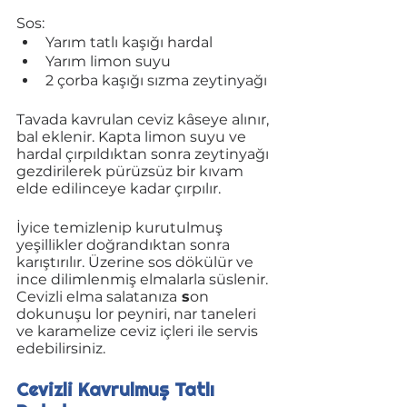
Sos:
Yarım tatlı kaşığı hardal
Yarım limon suyu
2 çorba kaşığı sızma zeytinyağı
Tavada kavrulan ceviz kâseye alınır, 
bal eklenir. Kapta limon suyu ve 
hardal çırpıldıktan sonra zeytinyağı 
gezdirilerek pürüzsüz bir kıvam 
elde edilinceye kadar çırpılır.
İyice temizlenip kurutulmuş 
yeşillikler doğrandıktan sonra 
karıştırılır. Üzerine sos dökülür ve 
ince dilimlenmiş elmalarla süslenir. 
Cevizli elma salatanıza
 s
on 
dokunuşu lor peyniri, nar taneleri 
ve karamelize ceviz içleri ile servis 
edebilirsiniz.
Cevizli Kavrulmuş Tatlı 