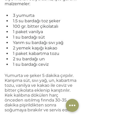
malzemeler:
3 yumurta
1.5 su bardağı toz şeker
100 gr. bitter çikolatalı
1 paket vanilya
1 su bardağı süt
Yarım su bardağı sıvı yağ
2 yemek kaşığı kakao
1 paket kabartma tozu
2 su bardağı un
1 su bardağı ceviz
Yumurta ve şeker 5 dakika çırpılır. 
Karışıma süt, sıvı yağ, un, kabartma 
tozu, vanilya ve kakao ile ceviz ve 
bitter çikolata eklenip karıştırılır. 
Kek kalıbına dökülen harç 
önceden ısıtılmış fırında 30-35 
dakika pişirildikten sonra 
soğumaya bırakılır ve servis edilir.