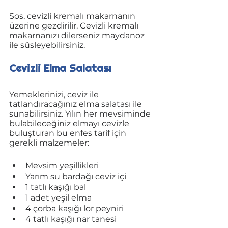
Sos, cevizli kremalı makarnanın 
üzerine gezdirilir. Cevizli kremalı 
makarnanızı dilerseniz maydanoz 
ile süsleyebilirsiniz.
Cevizli Elma Salatası
Yemeklerinizi, ceviz ile 
tatlandıracağınız elma salatası ile 
sunabilirsiniz. Yılın her mevsiminde 
bulabileceğiniz elmayı cevizle 
buluşturan bu enfes tarif için 
gerekli malzemeler:
Mevsim yeşillikleri
Yarım su bardağı ceviz içi
1 tatlı kaşığı bal
1 adet yeşil elma
4 çorba kaşığı lor peyniri
4 tatlı kaşığı nar tanesi