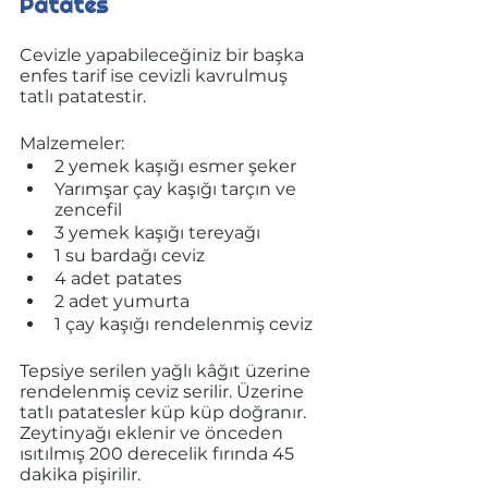
Patates 
Cevizle yapabileceğiniz bir başka 
enfes tarif ise cevizli kavrulmuş 
tatlı patatestir.
Malzemeler:
2 yemek kaşığı esmer şeker
Yarımşar çay kaşığı tarçın ve 
zencefil
3 yemek kaşığı tereyağı
1 su bardağı ceviz
4 adet patates
2 adet yumurta
1 çay kaşığı rendelenmiş ceviz
Tepsiye serilen yağlı kâğıt üzerine 
rendelenmiş ceviz serilir. Üzerine 
tatlı patatesler küp küp doğranır. 
Zeytinyağı eklenir ve önceden 
ısıtılmış 200 derecelik fırında 45 
dakika pişirilir.