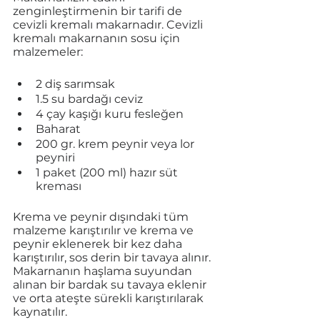
zenginleştirmenin bir tarifi de 
cevizli kremalı makarnadır. Cevizli 
kremalı makarnanın sosu için 
malzemeler:
2 diş sarımsak
1.5 su bardağı ceviz
4 çay kaşığı kuru fesleğen
Baharat
200 gr. krem peynir veya lor 
peyniri
1 paket (200 ml) hazır süt 
kreması
Krema ve peynir dışındaki tüm 
malzeme karıştırılır ve krema ve 
peynir eklenerek bir kez daha 
karıştırılır, sos derin bir tavaya alınır. 
Makarnanın haşlama suyundan 
alınan bir bardak su tavaya eklenir 
ve orta ateşte sürekli karıştırılarak 
kaynatılır. 