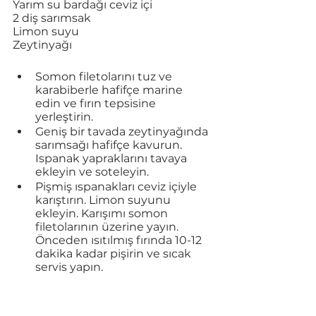
Yarım su bardağı ceviz içi 
2 diş sarımsak 
Limon suyu
Zeytinyağı
Somon filetolarını tuz ve 
karabiberle hafifçe marine 
edin ve fırın tepsisine 
yerleştirin.
Geniş bir tavada zeytinyağında 
sarımsağı hafifçe kavurun. 
Ispanak yapraklarını tavaya 
ekleyin ve soteleyin. 
Pişmiş ıspanakları ceviz içiyle 
karıştırın. Limon suyunu 
ekleyin. Karışımı somon 
filetolarının üzerine yayın. 
Önceden ısıtılmış fırında 10-12 
dakika kadar pişirin ve sıcak 
servis yapın.