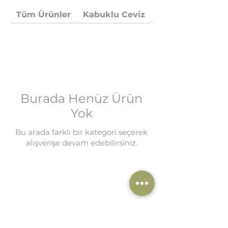
Tüm Ürünler
Kabuklu Ceviz
Kırmızı Ceviz
Burada Henüz Ürün
Yok
Bu arada farklı bir kategori seçerek
alışverişe devam edebilirsiniz.
AVRUPA TARIM
MEŞELİ KÖYÜ NO:71
·
UZUNKÖPRÜ / EDİRNE