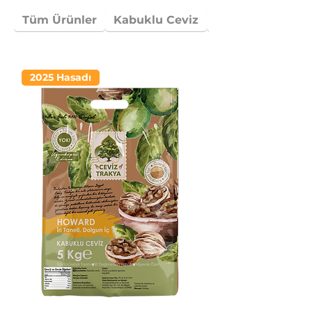
Tüm Ürünler
Kabuklu Ceviz
Kırmızı Ceviz
2025 Hasadı