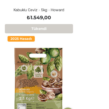
Kabuklu Ceviz - 5kg - Howard
Fiyat
₺1.549,00
Tükendi
2025 Hasadı