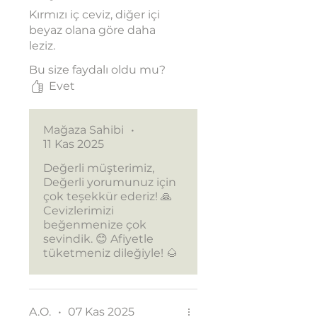
Kırmızı iç ceviz, diğer içi
beyaz olana göre daha
leziz.
Bu size faydalı oldu mu?
Evet
Mağaza Sahibi
•
11 Kas 2025
Değerli müşterimiz,
Değerli yorumunuz için
çok teşekkür ederiz! 🙏
Cevizlerimizi
beğenmenize çok
sevindik. 😊 Afiyetle
tüketmeniz dileğiyle! 🌰
A.O.
•
07 Kas 2025