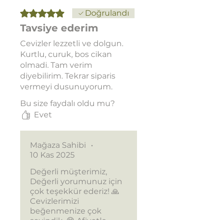
5 üzerinden 5 yıldız
Doğrulandı
Tavsiye ederim
Cevizler lezzetli ve dolgun.
Kurtlu, curuk, bos cikan
olmadi. Tam verim
diyebilirim. Tekrar siparis
vermeyi dusunuyorum.
Bu size faydalı oldu mu?
Evet
Mağaza Sahibi
•
10 Kas 2025
Değerli müşterimiz,
Değerli yorumunuz için
çok teşekkür ederiz! 🙏
Cevizlerimizi
beğenmenize çok