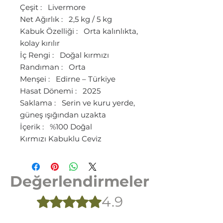
Çeşit : Livermore
Net Ağırlık : 2,5 kg / 5 kg
Kabuk Özelliği : Orta kalınlıkta,
kolay kırılır
İç Rengi : Doğal kırmızı
Randıman : Orta
Menşei : Edirne – Türkiye
Hasat Dönemi : 2025
Saklama : Serin ve kuru yerde,
güneş ışığından uzakta
İçerik : %100 Doğal
Kırmızı Kabuklu Ceviz
Değerlendirmeler
4.9
5 üzerinden 4,9 yıldız