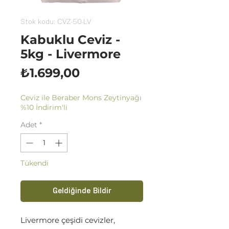
Stok kodu: CVZ-50-LV
Kabuklu Ceviz -
5kg - Livermore
Fiyat
₺1.699,00
Ceviz ile Beraber Mons Zeytinyağı
%10 İndirim'li
Adet
*
Tükendi
Geldiğinde Bildir
Livermore çeşidi cevizler,