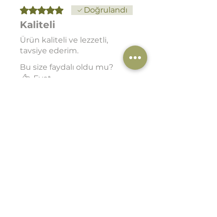
5 üzerinden 5 yıldız
Doğrulandı
Kaliteli
Ürün kaliteli ve lezzetli,
tavsiye ederim.
Bu size faydalı oldu mu?
Evet
Mağaza Sahibi
•
27 Eki 2025
Değerli yorumunuz için
çok teşekkür ederiz 🙏
Ürünlerimizi
beğenmeniz ve tavsiye
etmeniz bizi gerçekten
mutlu etti 😊 Afiyetle
tüketmeniz dileğiyle 🌰