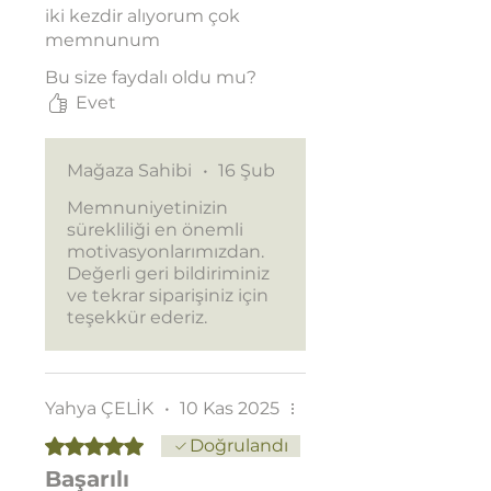
iki kezdir alıyorum çok
memnunum
Bu size faydalı oldu mu?
Evet
Mağaza Sahibi
•
16 Şub
Memnuniyetinizin
sürekliliği en önemli
motivasyonlarımızdan.
Değerli geri bildiriminiz
ve tekrar siparişiniz için
teşekkür ederiz.
Yahya ÇELİK
•
10 Kas 2025
5 üzerinden 5 yıldız
Doğrulandı
Başarılı