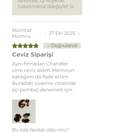
sevindik. 😊 Afiyetle
tüketmeniz dileğiyle! 🌰
Mümtaz
•
27 Eki 2025
Mumcu
5 üzerinden 5 yıldız
Doğrulandı
Ceviz Siparişi
Aynı firmadan Chandler
cinsi ceviz aldım. Memnun
kaldığımı da ifade ettim.
Buradaki Livermo cinsinide
(içi pembe) denemek için
aldım. Lezzeti gerçekten
güzel, bazıları içini çektiği
için cevaplamalarını
istedim. Sorumlu baş
mühendisi İlkay bey beni
aradı. Teknik olarak
Bu size faydalı oldu mu?