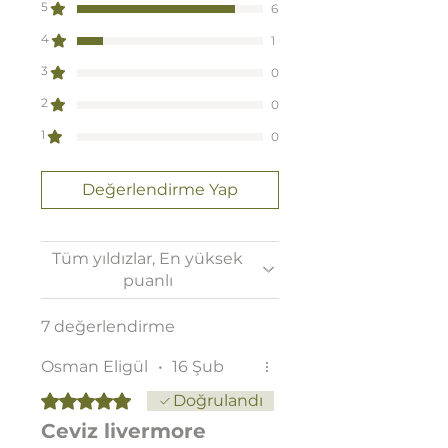
5
6
4
1
3
0
2
0
1
0
Değerlendirme Yap
Tüm yıldızlar, En yüksek
puanlı
7 değerlendirme
Osman Eligül
•
16 Şub
5 üzerinden 5 yıldız
Doğrulandı
Ceviz livermore